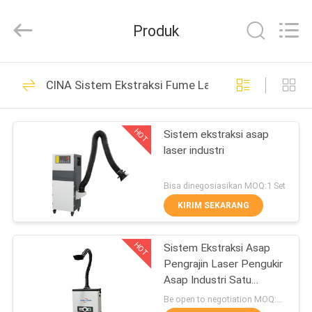
2026
Riselaser
Technology
Produk
Co.,
Ltd.
All
Rights
RUMAH
Reserved.
131
CINA Sistem Ekstraksi Fume Laser
Mesin Pemotongan
PRODUK
Laser Serat Logam
HOT
Sistem ekstraksi asap
laser industri
PERTUNJUKAN
VR
Bisa dinegosiasikan MOQ:1 Set
KIRIM SEKARANG
11
TENTANG
industri Laser
HOT
Sistem Ekstraksi Asap
KAMI
Pengrajin Laser Pengukir
Cutting Machine
Asap Industri Satu
TUR
Lengan
Be open to negotiation MOQ:1 Set