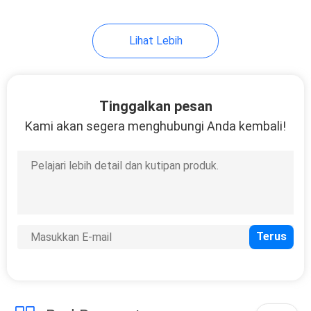
17
Lihat Lebih
Mesin Pemotongan
Laser Serat Presisi
Tinggalkan pesan
Kami akan segera menghubungi Anda kembali!
146
Mesin Las Laser
Perhiasan