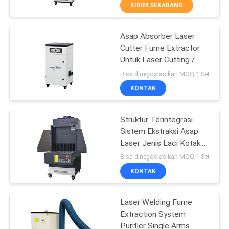
PABRIK
KIRIM SEKARANG
Asap Absorber Laser
KONTROL
25
Cutter Fume Extractor
KUALITAS
Untuk Laser Cutting /
Mesin Pemotong
Mesin Solder
Bisa dinegosiasikan MOQ:1 Set
Tabung Laser Serat
HUBUNGI
KONTAK
KAMI
Struktur Terintegrasi
Sistem Ekstraksi Asap
PERMINTAAN
Laser Jenis Laci Kotak
108
PENAWARAN
Pengumpul Debu
Bisa dinegosiasikan MOQ:1 Set
Mesin Pembersih
KONTAK
РУССКИЙ
Laser
Laser Welding Fume
САЙТ
Extraction System
Purifier Single Arms