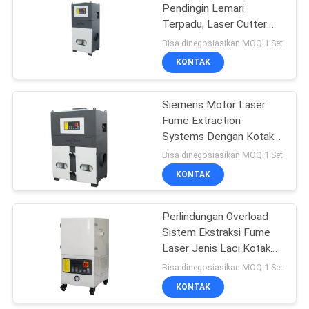
Pendingin Lemari
Terpadu, Laser Cutter
42
Fume Extractor
Bisa dinegosiasikan MOQ:1 Set
Mesin Penandaan
KONTAK
Laser UV
Siemens Motor Laser
Fume Extraction
Systems Dengan Kotak
Pengumpul Debu Ganda
Bisa dinegosiasikan MOQ:1 Set
KONTAK
21
Perlindungan Overload
mesin laser welding
Sistem Ekstraksi Fume
Laser Jenis Laci Kotak
Koleksi Debu
Bisa dinegosiasikan MOQ:1 Set
KONTAK