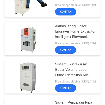
SITEMAP
Garansi 1 Tahun
Bisa dinegosiasikan MOQ:1 Set
KONTAK
160
PRIVACY
Mesin Las Laser
Akurasi tinggi Laser
POLICY
Engraver Fume Extractor
Genggam
Intelligent Blowback
Control System
Bisa dinegosiasikan MOQ:1 Set
KONTAK
Sistem Ekstraksi Air
221
Besar Volume Laser
Serat Laser
Fume Extraction Nilai
Keselamatan CE
Bisa dinegosiasikan MOQ:1 Set
menandai mesin
Sertifikat
KONTAK
Sistem Perpipaan Pipa