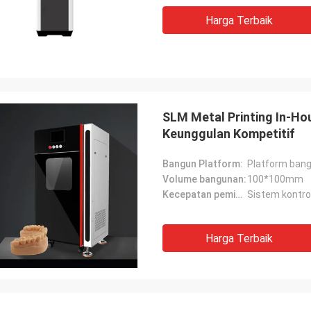
Harga Terbaik
SLM Metal Printing In-H
Keunggulan Kompetitif
Bangun Platform:
Platform ban
Volume bangunan:
100*100mm
Kecepatan pemindaian:
Sistem kontro
Harga Terbaik