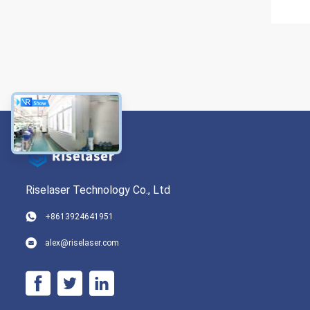
Riselaser Technology Co., Ltd
+8613924641951
alex@riselaser.com