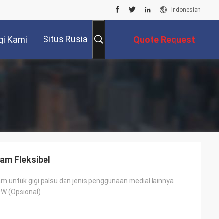
Indonesian
Situs Rusia
i Kami
Quote Request
Suatu
am Fleksibel
am untuk gigi palsu dan jenis penggunaan medial lainnya
W (Opsional)