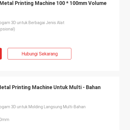
 Metal Printing Machine 100 * 100mm Volume
ogam 3D untuk Berbagai Jenis Alat
psional)
Hubungi Sekarang
etal Printing Machine Untuk Multi - Bahan
Gustavo
ogam 3D untuk Molding Langsung Multi-Bahan
o
Terima kasih atas pengemasannya. Pake
. kekar .. seperti
300mm
Anda dirancang dan disiapkan dengan
baik.