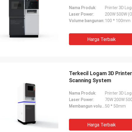
Nama Produk:
Printer 3D Lo
Laser Power:
200W 500W (O
Volume bangunan:
100 * 100mm
Harga Terbaik
Terkecil Logam 3D Printer
Scanning System
Nama Produk:
Printer 3D Lo
Laser Power:
70W 200W 500
Membangun volume:
50 * 50mm
Harga Terbaik