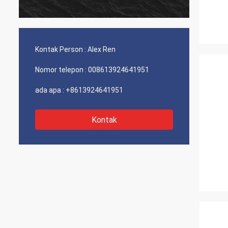
Kontak Person :
Alex Ren
Nomor telepon :
008613924641951
ada apa :
+8613924641951
Kontak