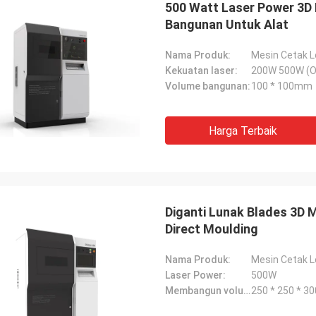
500 Watt Laser Power 3D
Bangunan Untuk Alat
Nama Produk:
Mesin Cetak L
Kekuatan laser:
200W 500W (O
Volume bangunan:
100 * 100mm
Harga Terbaik
Diganti Lunak Blades 3D M
Direct Moulding
Nama Produk:
Mesin Cetak L
Stefan
Pemenang
Laser Power:
500W
Mesinnya terlihat kokoh ..
Membangun volume:
250 * 250 * 
 kasih, Zoe.
itu!