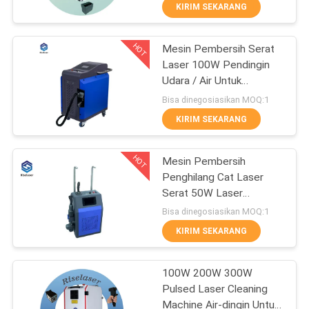
PABRIK
KIRIM SEKARANG
HOT
Mesin Pembersih Serat
KONTROL
25
Laser 100W Pendingin
KUALITAS
Udara / Air Untuk
Mesin Pemotong
Menghilangkan Karat Cat
Bisa dinegosiasikan MOQ:1
Tabung Laser Serat
HUBUNGI
KIRIM SEKARANG
KAMI
HOT
Mesin Pembersih
Penghilang Cat Laser
PERMINTAAN
Serat 50W Laser
108
PENAWARAN
Penghilang Karat
Bisa dinegosiasikan MOQ:1
Genggam
Mesin Pembersih
KIRIM SEKARANG
РУССКИЙ
Laser
100W 200W 300W
САЙТ
Pulsed Laser Cleaning
Machine Air-dingin Untuk