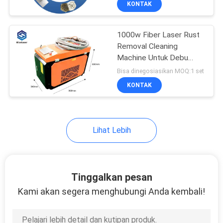
KONTAK
10
Mesin Cetak Logam
1000w Fiber Laser Rust
3D
Removal Cleaning
Machine Untuk Debu
Minyak Cat Karat
Bisa dinegosiasikan MOQ:1 set
KONTAK
12
Lihat Lebih
Sistem Ekstraksi
Fume Laser
Tinggalkan pesan
Kami akan segera menghubungi Anda kembali!
35