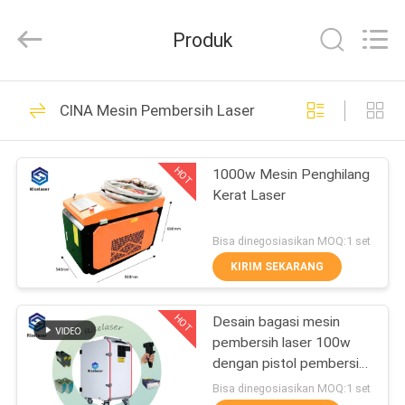
2026
Riselaser
Technology
Produk
Co.,
Ltd.
All
Rights
RUMAH
Reserved.
131
CINA Mesin Pembersih Laser
Mesin Pemotongan
PRODUK
Laser Serat Logam
HOT
1000w Mesin Penghilang
Kerat Laser
PERTUNJUKAN
VR
Bisa dinegosiasikan MOQ:1 set
KIRIM SEKARANG
11
TENTANG
industri Laser
HOT
Desain bagasi mesin
KAMI
pembersih laser 100w
Cutting Machine
dengan pistol pembersih
TUR
0,5kg
Bisa dinegosiasikan MOQ:1 set