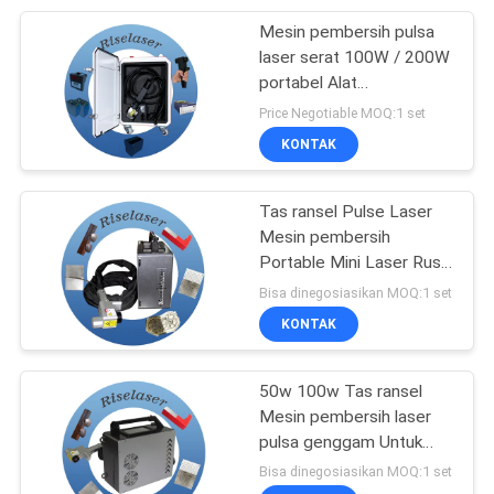
Mesin pembersih pulsa
17
laser serat 100W / 200W
Mesin Pemotongan
portabel Alat
penghapusan karat multi-
Price Negotiable MOQ:1 set
Laser Serat Presisi
permukaan untuk logam
KONTAK
Tas ransel Pulse Laser
Mesin pembersih
Portable Mini Laser Rust
146
Remover 50W 100W
Bisa dinegosiasikan MOQ:1 set
Mesin Las Laser
KONTAK
Perhiasan
50w 100w Tas ransel
Mesin pembersih laser
pulsa genggam Untuk
noda minyak karat cat
Bisa dinegosiasikan MOQ:1 set