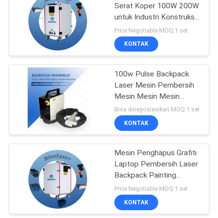
Serat Koper 100W 200W
untuk Industri Konstruksi
42
Industri Pertanian
Price Negotiable MOQ:1 set
Mesin Penandaan
KONTAK
Laser UV
100w Pulse Backpack
Laser Mesin Pembersih
Mesin Mesin Mesin
Disediakan Kayu Mesin
Bisa dinegosiasikan MOQ:1 set
Cnc Motor Sepeda
KONTAK
21
Motor Handheld
Mesin Penghapus Grafiti
mesin laser welding
Laptop Pembersih Laser
Backpack Painting
Coating
Price Negotiable MOQ:1 set
KONTAK