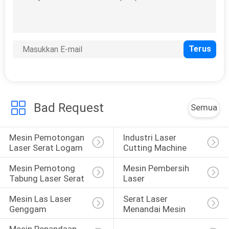
Sumber Laser Serat
Bad Request
Semua
15
Mesin Laser bagian
Mesin Pemotongan 
Industri Laser 
Laser Serat Logam
Cutting Machine
Mesin Pemotong 
Mesin Pembersih 
Tabung Laser Serat
Laser
Mesin Las Laser 
Serat Laser 
Genggam
Menandai Mesin
17