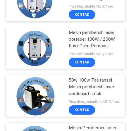
SITEMAP
Industri Perdagangan
Price Negotiable MOQ:1 set
Ritel
KONTAK
160
PRIVACY
Mesin Las Laser
Mesin pembersih laser
POLICY
portabel 100W / 200W
Genggam
Rust Paint Removal
Laser Cleaner
Price Negotiable MOQ:1 set
KONTAK
50w 100w Tas ransel
221
Mesin pembersih laser
Serat Laser
berdenyut untuk
menghilangkan minyak
Bisa dinegosiasikan MOQ:1 set
menandai mesin
cat karat
KONTAK
Mesin Pembersih Laser