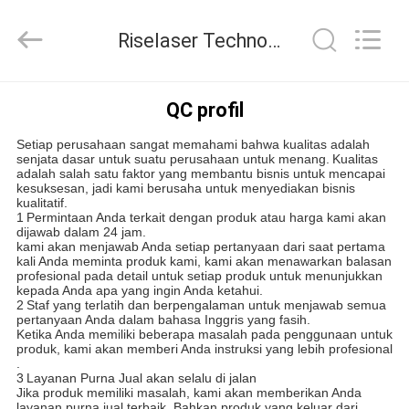
2026
Riselaser
Technology
Riselaser Technology Co., Ltd Kontrol kualitas
Co.,
Ltd.
All
Rights
RUMAH
Reserved.
QC profil
Setiap perusahaan sangat memahami bahwa kualitas adalah
PRODUK
senjata dasar untuk suatu perusahaan untuk menang.
Kualitas
adalah salah satu faktor yang membantu bisnis untuk mencapai
kesuksesan, jadi kami berusaha untuk menyediakan bisnis
kualitatif.
PERTUNJUKAN
1
Permintaan Anda terkait dengan produk atau harga kami akan
dijawab dalam 24 jam.
VR
kami akan menjawab Anda setiap pertanyaan dari saat pertama
kali Anda meminta produk kami, kami akan menawarkan balasan
profesional pada detail untuk setiap produk untuk menunjukkan
kepada Anda apa yang ingin Anda ketahui.
TENTANG
2
Staf yang terlatih dan berpengalaman untuk menjawab semua
pertanyaan Anda dalam bahasa Inggris yang fasih.
KAMI
Ketika Anda memiliki beberapa masalah pada penggunaan untuk
produk, kami akan memberi Anda instruksi yang lebih profesional
.
3
Layanan Purna Jual akan selalu di jalan
TUR
Jika produk memiliki masalah, kami akan memberikan Anda
layanan purna jual terbaik .Bahkan produk yang keluar dari