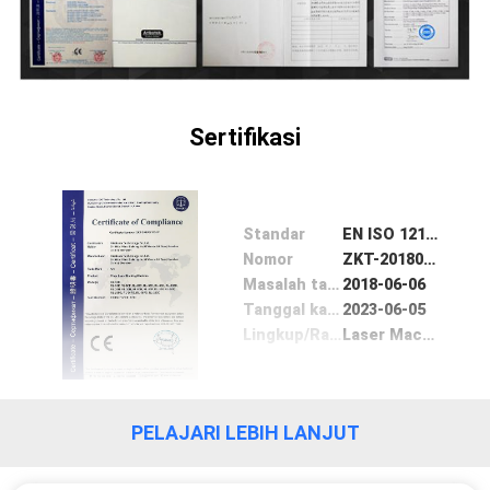
SITEMAP
PRIVACY
POLICY
Sertifikasi
Standar
EN ISO 12100:2010
Nomor
ZKT-2018071124C
Masalah tanggal
2018-06-06
Tanggal kadaluwarsa
2023-06-05
Lingkup/Range
Laser Machine
PELAJARI LEBIH LANJUT