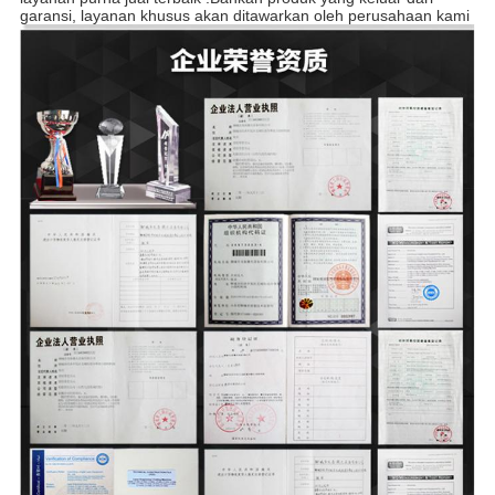
PABRIK
garansi, layanan khusus akan ditawarkan oleh perusahaan kami
KONTROL
KUALITAS
HUBUNGI
KAMI
PERMINTAAN
PENAWARAN
РУССКИЙ
САЙТ