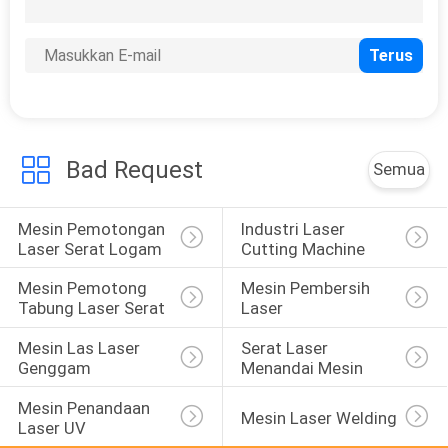
10
Mesin Cetak Logam
3D
Bad Request
Semua
Mesin Pemotongan 
Industri Laser 
12
Laser Serat Logam
Cutting Machine
Sistem Ekstraksi
Mesin Pemotong 
Mesin Pembersih 
Fume Laser
Tabung Laser Serat
Laser
Mesin Las Laser 
Serat Laser 
Genggam
Menandai Mesin
Mesin Penandaan 
Mesin Laser Welding
Laser UV
35