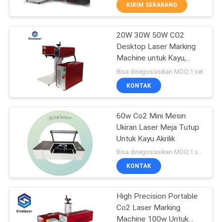
PABRIK
KIRIM SEKARANG
20W 30W 50W CO2
KONTROL
25
Desktop Laser Marking
KUALITAS
Machine untuk Kayu,
Mesin Pemotong
Kulit, dan Bahan Non-
Bisa dinegosiasikan MOQ:1 set
Tabung Laser Serat
logam.
HUBUNGI
KONTAK
KAMI
60w Co2 Mini Mesin
Ukiran Laser Meja Tutup
PERMINTAAN
Untuk Kayu Akrilik
108
PENAWARAN
Bisa dinegosiasikan MOQ:1 set Mesin ini
Mesin Pembersih
KONTAK
РУССКИЙ
Laser
High Precision Portable
САЙТ
Co2 Laser Marking
Machine 100w Untuk