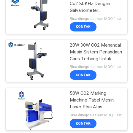
Co2 80KHz Dengan
Galvanometer
42
Berkecepatan Tinggi
Bisa dinegosiasikan MOQ:1 set
Mesin Penandaan
KONTAK
Laser UV
20W 30W CO2 Menandai
Mesin Sistem Penandaan
Garis Terbang Untuk
Botol Plastik
Bisa dinegosiasikan MOQ:1 set
KONTAK
21
50W CO2 Marking
mesin laser welding
Machine Tabel Mesin
Laser Etsa Atas
Bisa dinegosiasikan MOQ:1 set
KONTAK