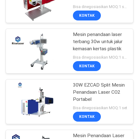
SITEMAP
Bahan Nonmetallic Kayu
Bisa dinegosiasikan MOQ:1 set Mesin ini
KONTAK
160
PRIVACY
Mesin Las Laser
Mesin penandaan laser
POLICY
terbang 30w untuk jalur
Genggam
kemasan kertas plastik
Bisa dinegosiasikan MOQ:1 set Mesin ini
KONTAK
30W EZCAD Split Mesin
221
Penandaan Laser CO2
Serat Laser
Portabel
Bisa dinegosiasikan MOQ:1 set
menandai mesin
KONTAK
Mesin Penandaan Laser