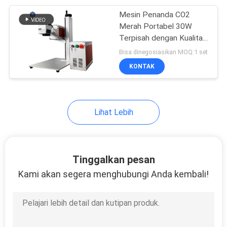
Mesin Penanda CO2
17
Merah Portabel 30W
Mesin Pemotongan
Terpisah dengan Kualitas
Terjamin
Bisa dinegosiasikan MOQ:1 set
Laser Serat Presisi
KONTAK
Lihat Lebih
146
Mesin Las Laser
Tinggalkan pesan
Perhiasan
Kami akan segera menghubungi Anda kembali!