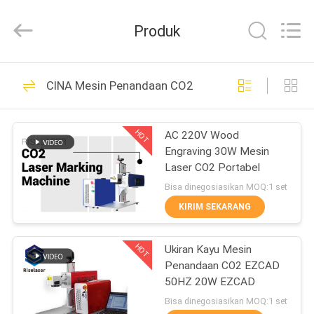
2026
Riselaser
Technology
Produk
Co.,
Ltd.
All
Rights
RUMAH
Reserved.
131
CINA Mesin Penandaan CO2
Mesin Pemotongan
PRODUK
Laser Serat Logam
HOT
AC 220V Wood
Engraving 30W Mesin
PERTUNJUKAN
Laser CO2 Portabel
VR
Bisa dinegosiasikan MOQ:1 set
KIRIM SEKARANG
11
TENTANG
industri Laser
HOT
Ukiran Kayu Mesin
KAMI
Penandaan CO2 EZCAD
Cutting Machine
50HZ 20W EZCAD
TUR
Bisa dinegosiasikan MOQ:1 set