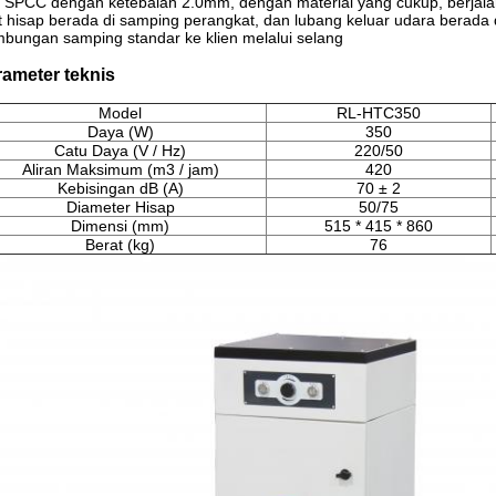
t SPCC dengan ketebalan 2.0mm, dengan material yang cukup, berjala
t hisap berada di samping perangkat, dan lubang keluar udara berada 
bungan samping standar ke klien melalui selang
ameter teknis
Model
RL-HTC350
Daya (W)
350
Catu Daya (V / Hz)
220/50
Aliran Maksimum (m3 / jam)
420
Kebisingan dB (A)
70 ± 2
Diameter Hisap
50/75
Dimensi (mm)
515 * 415 * 860
Berat (kg)
76