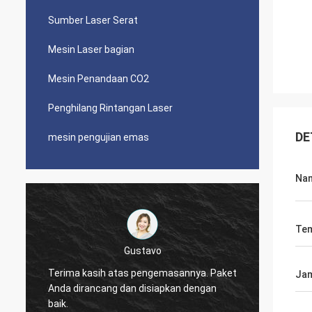
Sumber Laser Serat
Mesin Laser bagian
Mesin Penandaan CO2
Penghilang Rintangan Laser
DE
mesin pengujian emas
Na
Tem
Pemenang
t
Jam
Mesinny
Terima kasih, Zoe.
itu!