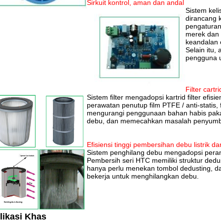
Sirkuit kontrol, aman dan andal
Sistem kel
dirancang 
pengatura
merek dan
keandalan 
Selain itu, 
pengguna u
Filter cartr
Sistem filter mengadopsi kartrid filter efisi
perawatan penutup film PTFE / anti-statis,
mengurangi penggunaan bahan habis pakai
debu, dan memecahkan masalah penyumbata
Efisiensi tinggi pembersihan debu listrik 
Sistem penghilang debu mengadopsi perangk
Pembersih seri HTC memiliki struktur dedus
hanya perlu menekan tombol dedusting, d
bekerja untuk menghilangkan debu.
likasi Khas