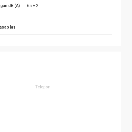
ngan dB (A)
65 ± 2
asap las