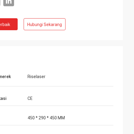
rbaik
Hubungi Sekarang
merek
Riselaser
kasi
CE
o
emasannya. Paket
450 * 290 * 450 MM
iapkan dengan