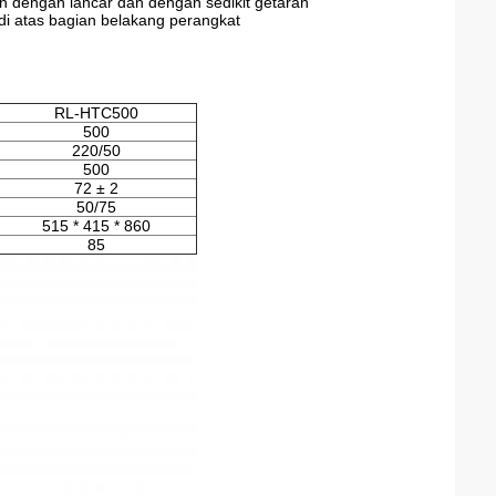
n dengan lancar dan dengan sedikit getaran
di atas bagian belakang perangkat
RL-HTC500
500
220/50
500
72 ± 2
50/75
515 * 415 * 860
85