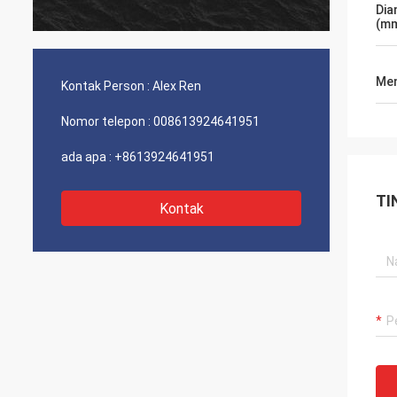
Dia
(m
Men
Kontak Person :
Alex Ren
Nomor telepon :
008613924641951
ada apa :
+8613924641951
TI
Kontak