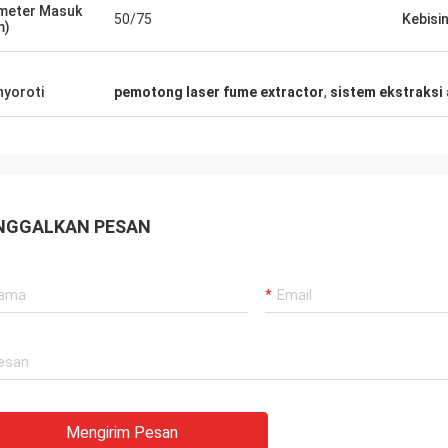
meter Masuk
50/75
Kebisi
m)
yoroti
pemotong laser fume extractor
,
sistem ekstraksi 
NGGALKAN PESAN
Mengirim Pesan