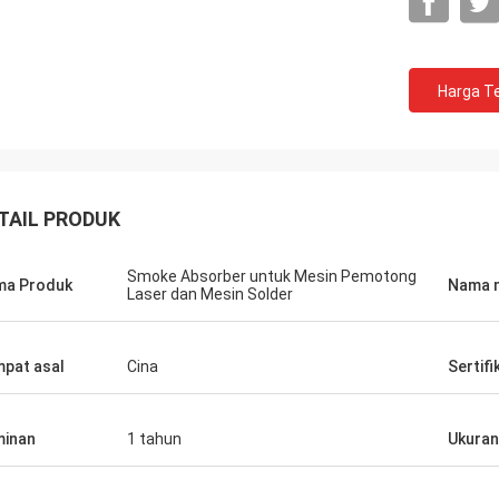
Harga Te
TAIL PRODUK
Smoke Absorber untuk Mesin Pemotong
ma Produk
Nama 
Laser dan Mesin Solder
pat asal
Cina
Sertifi
Gustav
Stefano
Terima kasih atas peng
inan
1 tahun
Ukuran
a terlihat kokoh ... kekar .. seperti
Anda dirancang dan dis
baik.