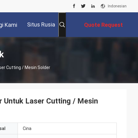
Indonesian
Situs Rusia
i Kami
Quote Request
Suatu
k
er Cutting / Mesin Solder
 Untuk Laser Cutting / Mesin
sal
Cina