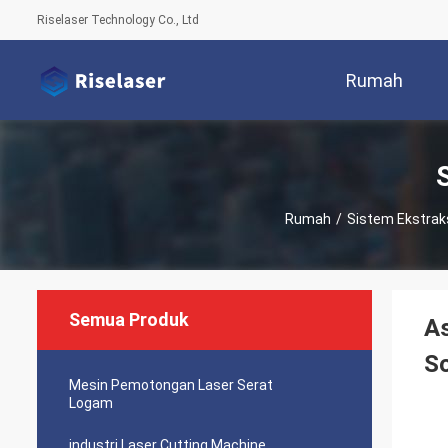
Riselaser Technology Co., Ltd
Rumah
Rumah
/
Sistem Ekstrak
Semua Produk
As
So
Mesin Pemotongan Laser Serat
Logam
industri Laser Cutting Machine