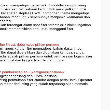
istrikan mengadopsi papan sirkuit modular canggih yang
khusus oleh perusahaan kami untuk mewujudkan fungsi
n kecepatan stepless PWM. Komponen utama mengadopsi
 bahan impor untuk sepenuhnya menjamin keamanan dan
operasi.
akan terdengar alarm saat filter terdeteksi diblokir. Ingatkan
ntuk membersihkan debu atau mengganti filter.
idge filtrasi, debu halus pilihan pertama
ensi tinggi, kartrid filter mengadopsi bahan dasar impor,
 filter dapat dibersihkan dan digunakan kembali, sangat
.Ini adalah pilihan pertama untuk pemrosesan logam laser
n plat dan bingkai filter dengan mudah.
dan pembersihan abu (konfigurasi opsional)
at penghilang debu listrik opsional.
ting permukaan filter standar dengan pedal listrik.Operator
an motor dedusting yang sudah terpasang akan otomatis