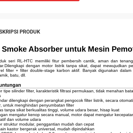
SKRIPSI PRODUK
Smoke Absorber untuk Mesin Pemot
duk seri RL-HTC memiliki fitur pembersih cantik, aman dan tenan
ar.Dilengkapi dengan motor listrik tanpa sikat, dapat mewujudkan pe
rel filter + filter double-stage karbon aktif. Banyak digunakan dal
mik, batu, dll.
untungan
ter tipe silinder filter, karakteristik filtrasi permukaan, tidak menaha
s
ndar dilengkapi dengan perangkat pengocok filter listrik, secara o
ter, untuk menghindari penyumbatan filter
as tanpa sikat berkualitas tinggi, volume udara besar, hisap kuat
gan mengatur kenop secara manual, motor dapat mengatur kecepata
atif dan volume udara
ter struktur modular, penggantian mudah dan cepat
ain kastor bergerak universal, mudah dipindahkan