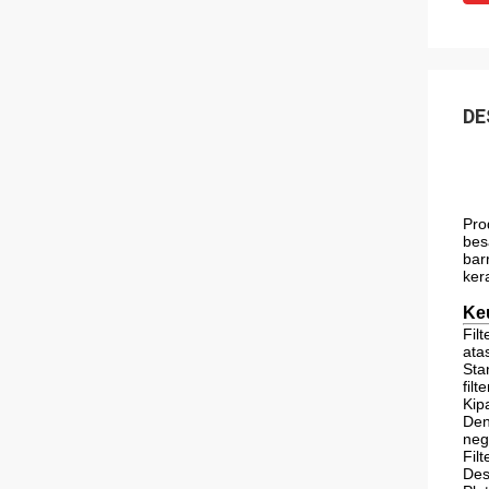
DE
Pro
bes
bar
kera
Ke
Fil
ata
Sta
fil
Kip
Den
neg
Fil
Des