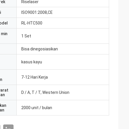
rek
Riselaser
i
ISO9001:2008,CE
odel
RL-HTC500
 min
1 Set
Bisa dinegosiasikan
kasus kayu
7-12 Hari Kerja
an
yarat
D / A, T / T, Western Union
ran
kan
2000 unit / bulan
an