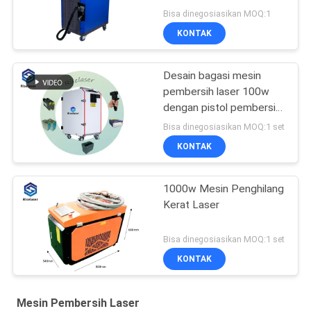
Menghilangkan Karat Cat
Bisa dinegosiasikan MOQ:1
KONTAK
Desain bagasi mesin
pembersih laser 100w
dengan pistol pembersih
0,5kg
Bisa dinegosiasikan MOQ:1 set
KONTAK
1000w Mesin Penghilang
Kerat Laser
Bisa dinegosiasikan MOQ:1 set
KONTAK
Mesin Pembersih Laser