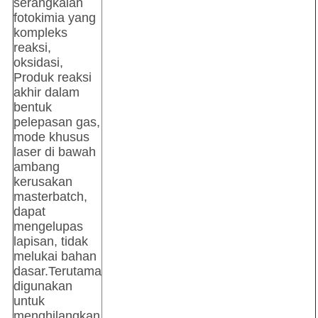
serangkaian
fotokimia yang
kompleks
reaksi,
oksidasi,
Produk reaksi
akhir dalam
bentuk
pelepasan gas,
mode khusus
laser di bawah
ambang
kerusakan
masterbatch,
dapat
mengelupas
lapisan, tidak
melukai bahan
dasar.Terutama
digunakan
untuk
menghilangkan