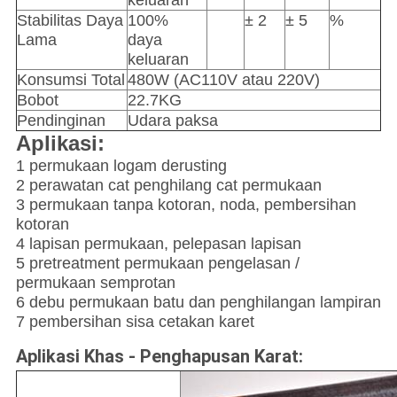
keluaran
Stabilitas Daya
100%
± 2
± 5
%
Lama
daya
keluaran
Konsumsi Total
480W (AC110V atau 220V)
Bobot
22.7KG
Pendinginan
Udara paksa
Aplikasi:
1 permukaan logam derusting
2 perawatan cat penghilang cat permukaan
3 permukaan tanpa kotoran, noda, pembersihan
kotoran
4 lapisan permukaan, pelepasan lapisan
5 pretreatment permukaan pengelasan /
permukaan semprotan
6 debu permukaan batu dan penghilangan lampiran
7 pembersihan sisa cetakan karet
Aplikasi Khas - Penghapusan Karat: