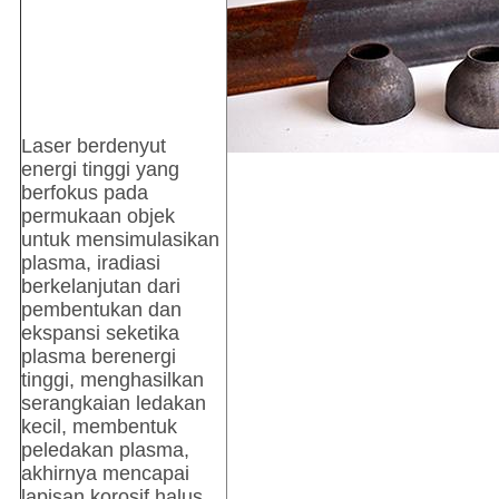
Laser berdenyut
energi tinggi yang
berfokus pada
permukaan objek
untuk mensimulasikan
plasma, iradiasi
berkelanjutan dari
pembentukan dan
ekspansi seketika
plasma berenergi
tinggi, menghasilkan
serangkaian ledakan
kecil, membentuk
peledakan plasma,
akhirnya mencapai
lapisan korosif halus