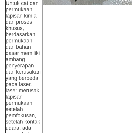
Untuk cat dan
permukaan
lapisan kimia
dan proses
khusus,
berdasarkan
permukaan
dan bahan
dasar memiliki
ambang
penyerapan
dan kerusakan
yang berbeda
pada laser,
laser merusak
lapisan
permukaan
setelah
pemfokusan,
setelah kontak
udara, ada