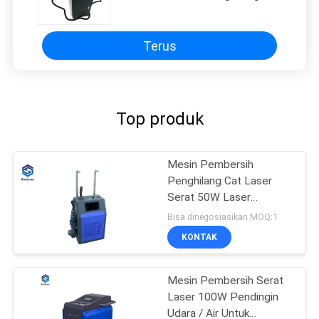
Karat Logam / Noda Minyak
Terus
Top produk
Mesin Pembersih
Penghilang Cat Laser
Serat 50W Laser
Penghilang Karat
Bisa dinegosiasikan MOQ:1
Genggam
KONTAK
Mesin Pembersih Serat
Laser 100W Pendingin
Udara / Air Untuk