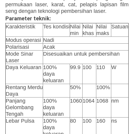
permukaan laser, karat, cat, pelapis lapisan film
seng dengan teknologi pembersihan laser.
Parameter teknik:
Karakteristik
Tes kondisi
Nilai
Nilai
Nilai
Satuan
min
khas
maks
Modus operasi
Nadi
Polarisasi
Acak
Mode Sinar
Disesuaikan untuk pembersihan
Laser
Daya Keluaran
100%
99.9
100
110
W
daya
keluaran
Rentang Merdu
50%
100%
Daya
Panjang
100%
1060
1064
1068
nm
Gelombang
daya
Tengah
keluaran
Lebar Pulsa
100%
80
100
160
ns
daya