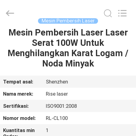
2026
Riselaser
Technology
Co.,
Ltd.
Mesin Pembersih Laser
All
Rights
Mesin Pembersih Laser Laser
RUMAH
Reserved.
Serat 100W Untuk
PRODUK
Menghilangkan Karat Logam /
Noda Minyak
PERTUNJUKAN
VR
Tempat asal:
Shenzhen
Nama merek:
Rise laser
TENTANG
Sertifikasi:
ISO9001:2008
KAMI
Nomor model:
RL-CL100
TUR
Kuantitas min
1