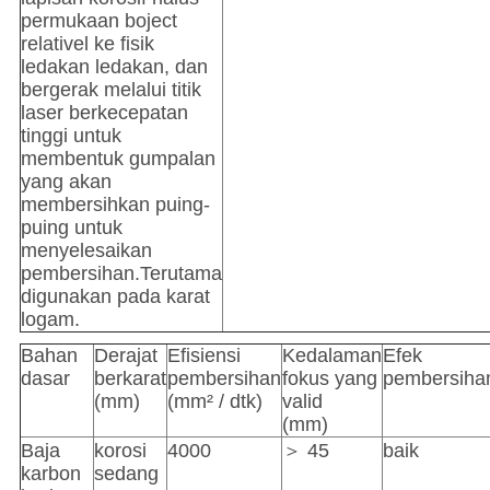
permukaan boject
relativel ke fisik
ledakan ledakan, dan
bergerak melalui titik
laser berkecepatan
tinggi untuk
membentuk gumpalan
yang akan
membersihkan puing-
puing untuk
menyelesaikan
pembersihan.Terutama
digunakan pada karat
logam.
Bahan
Derajat
Efisiensi
Kedalaman
Efek
dasar
berkarat
pembersihan
fokus yang
pembersiha
(mm)
(mm² / dtk)
valid
(mm)
Baja
korosi
4000
＞ 45
baik
karbon
sedang