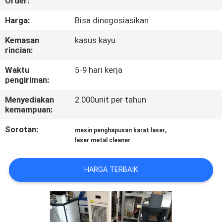
Order:
PABRIK
Harga:
Bisa dinegosiasikan
KONTROL
Kemasan
kasus kayu
rincian:
KUALITAS
Waktu
5-9 hari kerja
pengiriman:
HUBUNGI
Menyediakan
2.000unit per tahun
KAMI
kemampuan:
Sorotan:
,
mesin penghapusan karat laser
PERMINTAAN
laser metal cleaner
PENAWARAN
HARGA TERBAIK
РУССКИЙ
САЙТ