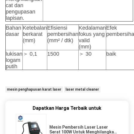
cat dan
pengupasan
lapisan.
Bahan
Ketebalan
Efisiensi
Kedalaman
Efek
dasar
berkarat
pembersihan
fokus yang
pembersih
(mm)
(mm² / dtk)
valid
(mm)
lukisan
＞ 0,1
1500
＞ 30
baik
logam
putih
mesin penghapusan karat laser
laser metal cleaner
Dapatkan Harga Terbaik untuk
Mesin Pembersih Laser Laser
Serat 100W Untuk Menghilangkan