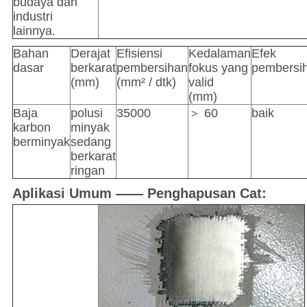
budaya dan
industri
lainnya.
Bahan
Derajat
Efisiensi
Kedalaman
Efek
dasar
berkarat
pembersihan
fokus yang
pembersi
(mm)
(mm² / dtk)
valid
(mm)
Baja
polusi
35000
＞ 60
baik
karbon
minyak
berminyak
sedang
berkarat
ringan
Aplikasi Umum —— Penghapusan Cat: