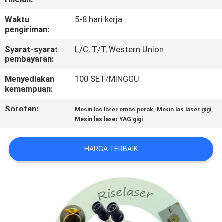
PABRIK
Waktu
5-8 hari kerja
pengiriman:
KONTROL
Syarat-syarat
L/C, T/T, Western Union
KUALITAS
pembayaran:
Menyediakan
100 SET/MINGGU
HUBUNGI
kemampuan:
KAMI
Sorotan:
,
,
Mesin las laser emas perak
Mesin las laser gigi
Mesin las laser YAG gigi
PERMINTAAN
HARGA TERBAIK
PENAWARAN
РУССКИЙ
САЙТ