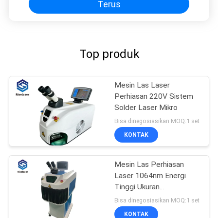
Terus
Top produk
Mesin Las Laser
Perhiasan 220V Sistem
Solder Laser Mikro
Bisa dinegosiasikan MOQ:1 set
KONTAK
Mesin Las Perhiasan
Laser 1064nm Energi
Tinggi Ukuran
Sambungan Solder yang
Bisa dinegosiasikan MOQ:1 set
Dapat Disesuaikan
KONTAK