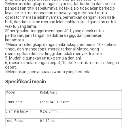
2Mesin ini dilengkapi dengan layar digital. berbeda dari mesin
pengelasan titik sebelumnya, kotak ajaib tidak akan berkedip
layar ketika memancarkan cahaya,yang membuat mata
operator merasa lebih nyaman, perhatikan dengan lebih hati-
hati, dan tidak akan merasa lelah bahkan jika digunakan untuk
waktu yang lama.
3Energi pulsa tunggal mencapai 40J, yang cocok untuk
perhiasan, jam tangan, kedokteran gigi, dan perbaikan
kacamata.
4Mesin ini dilengkapi dengan mikroskop pembesar 10x definisi
tinggi, dan mengadopsi merek terkenal Motec, yang
menampilkan definisi tinggi dan tidak menyakiti mata.
5. Mudah digunakan untuk pemula dan ahli
6, mesin dimulai dengan cepat, 10 detik untuk memulai dengan
cepat.
7Mendukung penyesuaian warna yang berbeda.
Spesifikasi mesin
Model
Kotak Ajaib
Jenis laser
Laser YAG 1064nm
Diameter balok
0.2-2.0mm
Lebar Pulsa
0.1-10ms