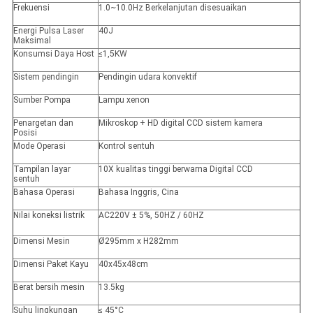
Frekuensi
1.0~10.0Hz Berkelanjutan disesuaikan
Energi Pulsa Laser
40J
Maksimal
Konsumsi Daya Host
≤1,5KW
Sistem pendingin
Pendingin udara konvektif
Sumber Pompa
Lampu xenon
Penargetan dan
Mikroskop + HD digital CCD sistem kamera
Posisi
Mode Operasi
Kontrol sentuh
Tampilan layar
10X kualitas tinggi berwarna Digital CCD
sentuh
Bahasa Operasi
Bahasa Inggris, Cina
Nilai koneksi listrik
AC220V ± 5%, 50HZ / 60HZ
Dimensi Mesin
Ø295mm x H282mm
Dimensi Paket Kayu
40x45x48cm
Berat bersih mesin
13.5kg
Suhu lingkungan
≤ 45°C