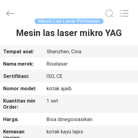
2026
Riselaser
Technology
Co.,
Ltd.
Mesin Las Laser Perhiasan
All
Rights
Mesin las laser mikro YAG
RUMAH
Reserved.
PRODUK
Tempat asal:
Shenzhen, Cina
Nama merek:
Riselaser
PERTUNJUKAN
Sertifikasi:
ISO, CE
VR
Nomor model:
kotak ajaib
TENTANG
Kuantitas min
1 set
Order:
KAMI
Harga:
Bisa dinegosiasikan
TUR
Kemasan
kotak kayu lapis
rincian: