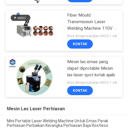
Fiber Mould
Transmission Laser
Welding Machine 110V /
220V Untuk Memperbaiki
Bisa dinegosiasikan MOQ:1 set
Perhiasan
KONTAK
Mesin las emas yang
dapat diprotable Mesin
las laser spot kotak ajaib
Bisa dinegosiasikan MOQ:1 set
KONTAK
Mesin Las Laser Perhiasan
Mini Portable Laser Welding Machine Untuk Emas Perak
Perhiasan Perbaikan Kerangka Perhiasan Baja Rostless