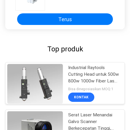
Terus
Top produk
Industrial Raytools
Cutting Head untuk 500w
800w 1000w Fiber Laser
Cutting Machine
Bisa dinegosiasikan MOQ:1
KONTAK
Serat Laser Menandai
Galvo Scanner
Berkecepatan Tinggi,