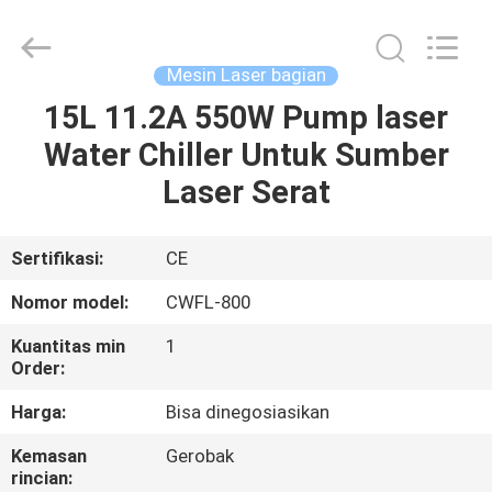
2026
Riselaser
Technology
Co.,
Ltd.
Mesin Laser bagian
All
Rights
15L 11.2A 550W Pump laser
RUMAH
Reserved.
Water Chiller Untuk Sumber
PRODUK
Laser Serat
PERTUNJUKAN
Sertifikasi:
CE
VR
Nomor model:
CWFL-800
Kuantitas min
1
TENTANG
Order:
KAMI
Harga:
Bisa dinegosiasikan
Kemasan
Gerobak
TUR
rincian: