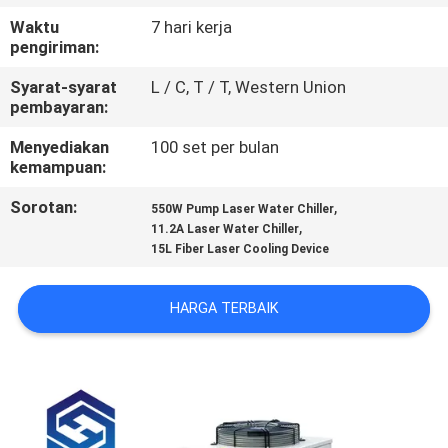
PABRIK
Waktu
7 hari kerja
pengiriman:
KONTROL
Syarat-syarat
L / C, T / T, Western Union
KUALITAS
pembayaran:
Menyediakan
100 set per bulan
kemampuan:
HUBUNGI
KAMI
Sorotan:
,
550W Pump Laser Water Chiller
,
11.2A Laser Water Chiller
15L Fiber Laser Cooling Device
PERMINTAAN
PENAWARAN
HARGA TERBAIK
РУССКИЙ
САЙТ