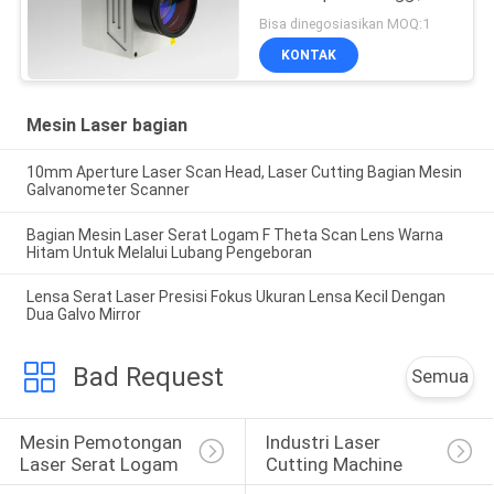
1064nm Galvo Scan
Bisa dinegosiasikan MOQ:1
Head
KONTAK
Mesin Laser bagian
10mm Aperture Laser Scan Head, Laser Cutting Bagian Mesin
Galvanometer Scanner
Bagian Mesin Laser Serat Logam F Theta Scan Lens Warna
Hitam Untuk Melalui Lubang Pengeboran
Lensa Serat Laser Presisi Fokus Ukuran Lensa Kecil Dengan
Dua Galvo Mirror
Bad Request
Semua
Mesin Pemotongan 
Industri Laser 
Laser Serat Logam
Cutting Machine