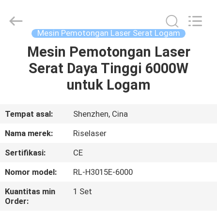
2026
Riselaser
Technology
Co.,
Ltd.
Mesin Pemotongan Laser Serat Logam
All
Rights
Mesin Pemotongan Laser
RUMAH
Reserved.
Serat Daya Tinggi 6000W
PRODUK
untuk Logam
PERTUNJUKAN
Tempat asal:
Shenzhen, Cina
VR
Nama merek:
Riselaser
Sertifikasi:
CE
TENTANG
Nomor model:
RL-H3015E-6000
KAMI
Kuantitas min
1 Set
Order:
TUR