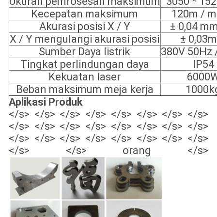
Ukuran pemrosesan maksimum
3050 * 1
Kecepatan maksimum
120m / m
Akurasi posisi X / Y
± 0,04 mm
X / Y mengulangi akurasi posisi
± 0,03
Sumber Daya listrik
380V 50Hz 
Tingkat perlindungan daya
IP54
Kekuatan laser
6000
Beban maksimum meja kerja
1000k
Aplikasi Produk
</s> </s> </s> </s> </s> </s> </s> </s>
</s> </s> </s> </s> </s> </s> </s> </s>
</s> </s> </s> </s> </s> </s> </s> </s>
</s> </s> orang </s>