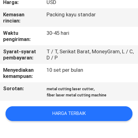
Harga:
USD
PABRIK
Kemasan
Packing kayu standar
rincian:
KONTROL
KUALITAS
Waktu
30-45 hari
pengiriman:
Syarat-syarat
T / T, Serikat Barat, MoneyGram, L / C,
HUBUNGI
pembayaran:
D / P
KAMI
Menyediakan
10 set per bulan
kemampuan:
PERMINTAAN
Sorotan:
,
metal cutting laser cutter
PENAWARAN
fiber laser metal cutting machine
РУССКИЙ
HARGA TERBAIK
САЙТ