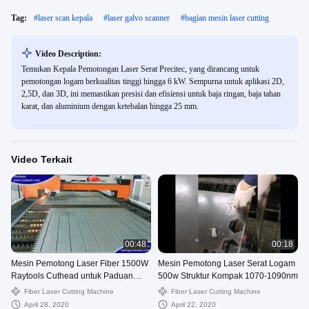
Tag:
#
laser scan kepala
#
laser galvo scanner
#
bagian mesin laser cutting
Video Description:
Temukan Kepala Pemotongan Laser Serat Precitec, yang dirancang untuk
pemotongan logam berkualitas tinggi hingga 6 kW. Sempurna untuk aplikasi 2D,
2,5D, dan 3D, ini memastikan presisi dan efisiensi untuk baja ringan, baja tahan
karat, dan aluminium dengan ketebalan hingga 25 mm.
Video Terkait
00:48
00:18
Mesin Pemotong Laser Fiber 1500W
Mesin Pemotong Laser Serat Logam
Raytools Cuthead untuk Paduan
500w Struktur Kompak 1070-1090nm
Aluminium
Fiber Laser Cutting Machine
Fiber Laser Cutting Machine
April 28, 2020
April 22, 2020